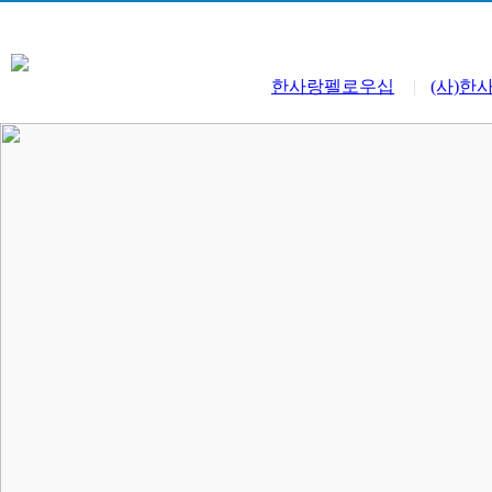
한사랑펠로우십
|
(사)한