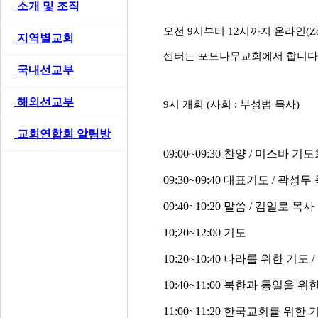
>
소개 및 조직
오전
9
시부터
12
시까지 온라인(Z
>
지역별교회
센터는 포도나무교회에서 합니다
>
국내선교부
>
해외선교부
9
시 개회 (사회
:
부성범 목사)
>
교회연합회 알림방
09:00~09:30
찬양
/
미스바 기도
09:30~09:40
대표기도
/
곽성무 
09:40~10:20
말씀
/
김일로 목사
10;20~12:00
기도
10:20~10:40
나라를 위한 기도
/
10:40~11:00
북한과 통일을 위
11:00~11:20
한국교회를 위한 