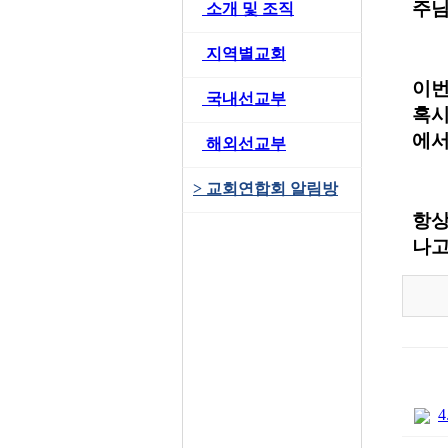
주님
>
소개 및 조직
>
지역별교회
이번
>
국내선교부
혹시
에서
>
해외선교부
>
교회연합회 알림방
항상
나고