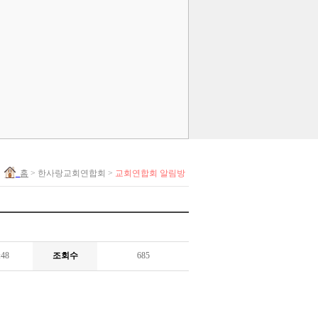
홈
> 한사랑교회연합회 >
교회연합회 알림방
:48
조회수
685