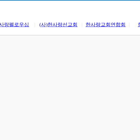
사랑펠로우십
|
(사)한사랑선교회
|
한사랑교회연합회
|