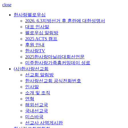
close
한사랑펠로우십
2026. 6.3지방선거 후 혼란에 대한성명서
대표 인사말
펠로우십 알림방
2025 ACTS 캠프
후원 안내
한사랑TV
2025한사랑마닐라대회선언문
미주한사랑가족홈커밍데이 성료
(사)한사랑선교회
선교회 알림방
한사랑선교회 공식전화번호
인사말
소개 및 조직
연혁
해외선교국
국내선교국
미스바국
선교사 사역게시판