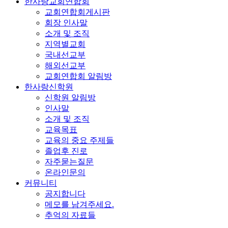
한사랑교회연합회
교회연합회게시판
회장 인사말
소개 및 조직
지역별교회
국내선교부
해외선교부
교회연합회 알림방
한사랑신학원
신학원 알림방
인사말
소개 및 조직
교육목표
교육의 중요 주제들
졸업후 진로
자주묻는질문
온라인문의
커뮤니티
공지합니다
메모를 남겨주세요.
추억의 자료들