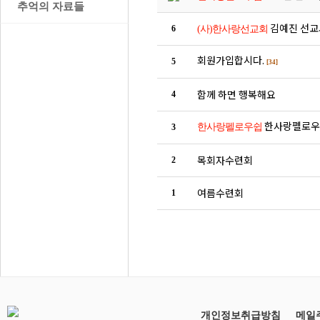
>
추억의 자료들
김예진 선교
6
(사)한사랑선교회
회원가입합시다.
5
[34]
함께 하면 행복해요
4
한사랑펠로우십
한사랑펠로우쉽
3
목회자수련회
2
여름수련회
1
개인정보취급방침
메일